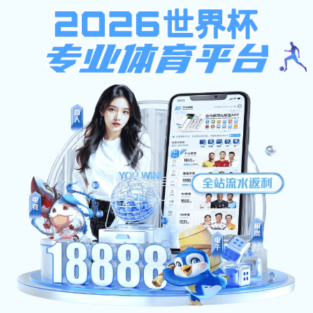
狼堡贝博在线登录
-
-
-
-
首页
学校概况
历史沿革
建校教授
建校教授
狼堡贝博在线登录:崔济亚
安徽黄山人。1941年毕业于中央大学机械工程系，1945
年留学英国伦敦大学帝国理工一定牛官网 电影，获工学博士