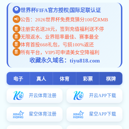
育开启了新的篇章。一大批胸怀“航空救国、航空报国”理想的志士仁
人汇聚京西柏彦庄，完成了为新中国培养红色航空工程师的肇创。
1951
1951
?1951年，国家决定将北洋大学、厦门大学、西北工一定牛官