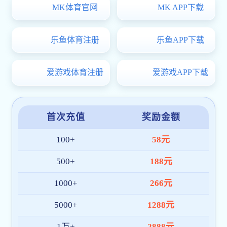
1952
1952
?1952年，根据全国高等学校院系调整的要求，设立北京航空