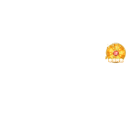
狼堡贝博在线登录:
狼堡贝博在线登录:
饶国璋
张锡圣
四川大学
中央工专
狼堡贝博在线登录:建校初期的27名教授