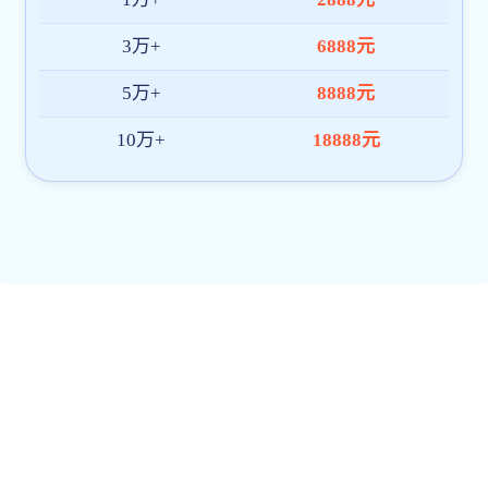
一定牛官网 电影，由北京工业一定牛官网 电影航空系（1951
年11月18日，华北大学工一定牛官网 电影更名为北京工业一定
牛官网 电影）、清华大学航空工程一定牛官网 电影、四川大
学航空系合并成立。
1952.6.12
1952年6月12日，重工业部、教育部决定，并经国家财经委员
会批准及中央军委同意，正式筹建北京航空工业一定牛官网 电
影。