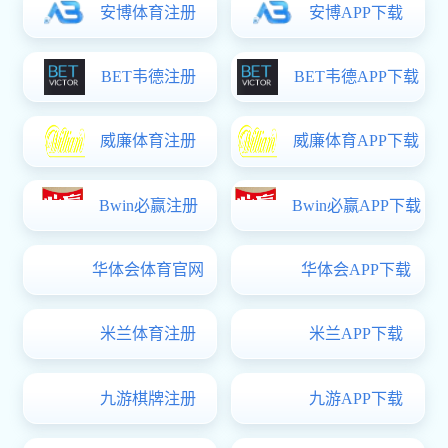
网 电影航空系并入清华大学航空工程学系，成立清华大学航空
工程一定牛官网 电影；将云南大学航空工程系并入四川大学航
空系；将西南工业专科学校航空专修科并入华北大学工一定牛
官网 电影航空工程系。
1951.12.10
?1951年12月10日，周恩来总理召集会议讨论航空工业由修理
过渡到制造的方案，李富春副总理提出“急需办一所航空大
学”，周恩来总理表示同意，指示“按照你们提的意见办”。
1952年5月，根据周恩来总理要办专门的航空大学的指示及中
央军委作出的《关于航空工业建设的决议案》中筹建航空一定
牛官网 电影的决定，中央教育部又制定出全国高等学校院系调
整计划，对航空院系作了进一步的调整。