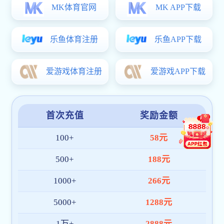
教育事业鞠躬尽瘁，用一生诠释了家国情怀与奉献精神。
报告人简介
李伟格，郭永怀之妻李佩秘书。1977年，进入中国科一定牛
官网 电影力学研究所情报室工作。2007年，作为中国科一定牛官
网 电影翻译工作者协会秘书长，协助李佩先生的翻译工作。协助