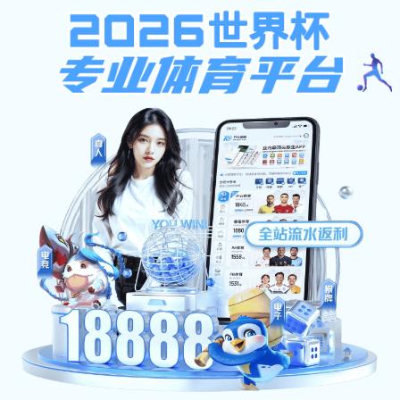
狼堡贝博在线登录
-
-
首页
学术文化
学术文化
狼堡贝博在线登录:弘扬科学家精神报告会
——讲述郭永怀、李佩夫妇的故事
/
发布时间: 2026-05-19
点击数: