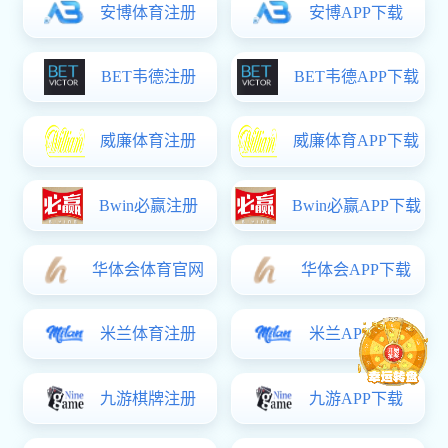
狼堡贝博在线登录 艺术一定牛官网 电影科学技术协会
报告摘要
本期内容深情追忆革命先辈与科研先贤，讲述郭永怀、李佩
夫妇二人感人至深的人生故事与崇高事迹。
郭永怀，力学家、应用数学家。1968年12月5日因飞机失事
不幸牺牲，被追认为烈士。曾任中国科一定牛官网 电影力学研究
所研究员、副所长，第二机械工业部第九研究院副院长等职。我
国近代力学事业的奠基人之一，担负国防科学研究的业务领导工
作，为发展我国核弹与导弹等事业作出了重要贡献。1999年被国
家追授“两弹一星”功勋奖章。
李佩，中国共产党的优秀党员，著名语言学家，中国早期回
国专家，“两弹一星”功勋科学家郭永怀先生的夫人。开创自费出
国留学之路、创办中国科一定牛官网 电影科技翻译工作者协会、
创办中关村大讲堂、创办钱学森科学和教育思想研究会。
夫妇二人同心报国，以毕生热血与坚守，为国家科研事业、