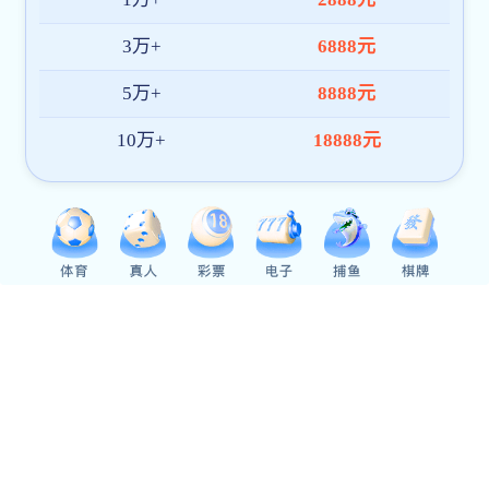
李佩先生组织中关村专家讲堂等活动。2012年至今，负责钱学森
科学和教育思想研究会日常工作。
本次活动开放博雅课堂选课：https://bykc.buaa.edu.cn
狼堡贝博在线登录:近期活动
以心铸心向苍穹——航空发动机科学家精神展
法国赫利俄斯钢琴三重奏音乐会
周六航影丨让子弹飞
周六航影丨罗小黑战记2
北京人艺《骆驼祥子》“超现场”进北航